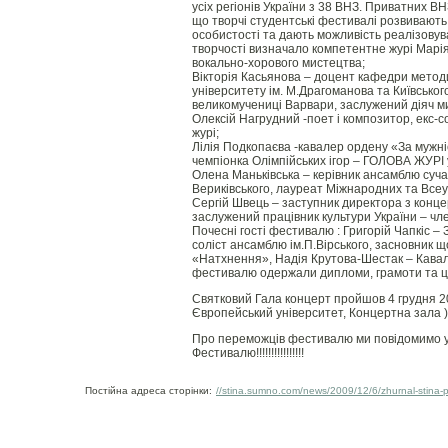
усіх регіонів України з 38 ВНЗ. Приватних ВНЗ
що творчі студентські фестивалі розвивають 
особистості та дають можливість реалізовув
творчості визначало компетентне журі Марі
вокально-хорового мистецтва;
Вікторія Касьянова – доцент кафедри методи
університету ім. М.Драгоманова та Київськог
великомучениці Варвари, заслужений діяч ми
Олексій Нагрудний -поет і композитор, екс-
журі;
Лілія Подкопаєва -кавалер ордену «За мужні
чемпіонка Олімпійських ігор – ГОЛОВА ЖУРІ 
Олена Маньківська – керівник ансамблю суча
Вериківського, лауреат Міжнародних та Всеук
Сергій Швець – заступник директора з конц
заслужений працівник культури України – чл
Почесні гості фестивалю : Григорій Чапкіс –
соліст ансамблю ім.П.Вірського, засновник 
«Натхнення», Надія Крутова-Шестак – Кавал
фестивалю одержали дипломи, грамоти та ці
Святковий Гала концерт пройшов 4 грудня 200
Європейський університет, Концертна зала )
Про переможців фестивалю ми повідомимо у 
Фестивалю!!!!!!!!!!!!!!!!
Постійна адреса сторінки:
//stina.sumno.com/news/2009/12/6/zhurnal-stina-pi