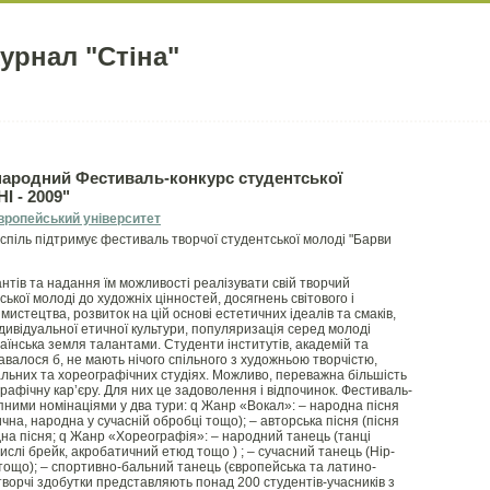
урнал "Стіна"
жнародний Фестиваль-конкурс студентської
 - 2009"
вропейський університет
оспіль підтримує фестиваль творчої студентської молоді "Барви
тів та надання їм можливості реалізувати свій творчий
кої молоді до художніх цінностей, досягнень світового і
мистецтва, розвиток на цій основі естетичних ідеалів та смаків,
дивідуальної етичної культури, популяризація серед молоді
раїнська земля талантами. Студенти інститутів, академій та
давалося б, не мають нічого спільного з художньою творчістю,
альних та хореографічних студіях. Можливо, переважна більшість
графічну кар’єру. Для них це задоволення і відпочинок. Фестиваль-
пними номінаціями у два тури: q Жанр «Вокал»: – народна пісня
на, народна у сучасній обробці тощо); – авторська пісня (пісня
дна пісня; q Жанр «Хореографія»: – народний танець (танці
числі брейк, акробатичний етюд тощо ) ; – сучасний танець (Hip-
тощо); – спортивно-бальний танець (європейська та латино-
творчі здобутки представляють понад 200 студентів-учасників з