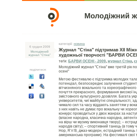
Молодіжний ж
категорії:
новина
6 грудня 2009
Журнал "Стіна" підтримав XІІ Мі
Молодіжний
художньої творчості "БАРВИ ОСЕНІ
журнал "Стіна"
теґи:
БАРВИ ОСЕНІ - 2009
,
журнал Стіна
,
є
Молодіжний журнал "Стіна" вже третій рік п
поділитися:
осені"
Метою фестивалю є підтримка молодих талан
потенціал, безпосереднє залучення студентсь
вітчизняного вокального та хореографічного 
почуття прекрасного, формування високої ін
змістовного культурного дозвілля. Багата ук
університетів, чиї майбутні спеціальності, з
чимало сил та часу віддають заняттям у вок
з них навіть не думає про вокальну чи хорео
конкурс проводиться у двох жанрах за насту
(власне народна, класична народна, автентич
на вірш чи музику виконавця твору); – естра
народів світу); – спортивний танець (в тому 
Hop, R’n’B, джаз-модерн, естрадний танець 
американська програми). На фестивалі свої 