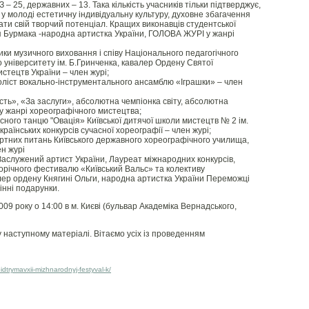
 – 25, державних – 13. Така кількість учасників тільки підтверджує,
у молоді естетичну індивідуальну культуру, духовне збагачення
ати свій творчий потенціал. Кращих виконавців студентської
я Бурмака -народна артистка України, ГОЛОВА ЖУРІ у жанрі
ки музичного виховання і співу Національного педагогічного
о університету ім. Б.Гринченка, кавалер Ордену Святої
стецтв України – член журі;
соліст вокально-інструментального ансамблю «Іграшки» – член
сть», «За заслуги», абсолютна чемпіонка світу, абсолютна
у жанрі хореографічного мистецтва;
сного танцю "Овація» Київської дитячої школи мистецтв № 2 ім.
раїнських конкурсів сучасної хореографії – член журі;
ертних питань Київського державного хореографічного училища,
ен журі
 Заслужений артист України, Лауреат міжнародних конкурсів,
щорічного фестивалю «Київський Вальс» та колективу
ер ордену Княгині Ольги, народна артистка України Переможці
нні подарунки.
9 року о 14:00 в м. Києві (бульвар Академіка Вернадського,
наступному матеріалі. Вітаємо усіх із проведенням
dtrymavxii-mizhnarodnyj-festyval-k/