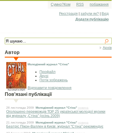
Сумно?Ком
RSS
побажання
Реєстрація
|
забули як?
|
Вхід
Додати публікацію
Архів
Автор
Молодіжний журнал "Стіна"
Профайл
Друзі
Потік зображень
Відправити повідомлення
Пов'язані публікації
26 листопада 2009
Молодіжний журнал "Стіна"
новина
Оголошено переможців ТОР 25 української молодої музики
від журналу „Стіна” (осінь 2009)
21 листопада 2009
Молодіжний журнал "Стіна"
новина
Беатріс Пікон-Валлен в Києві. журнал "Стіна" рекомендує