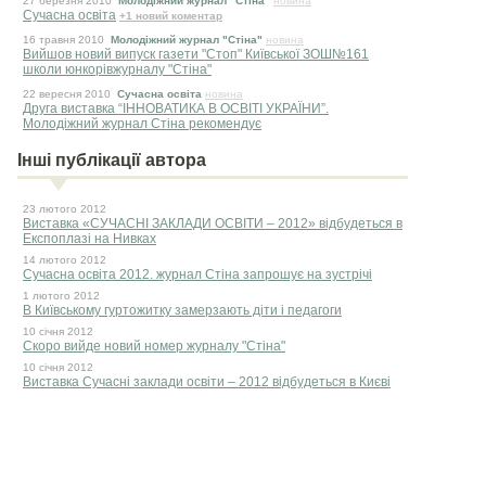
27 березня 2010
Молодіжний журнал "Стіна"
новина
Сучасна освіта
+1 новий коментар
16 травня 2010
Молодіжний журнал "Стіна"
новина
Вийшов новий випуск газети "Стоп" Київської ЗОШ№161
школи юнкорівжурналу "Стіна"
22 вересня 2010
Сучасна освіта
новина
Друга виставка “ІННОВАТИКА В ОСВІТІ УКРАЇНИ”.
Молодіжний журнал Стіна рекомендує
Інші публікації автора
23 лютого 2012
Виставка «СУЧАСНІ ЗАКЛАДИ ОСВІТИ – 2012» відбудеться в
Експоплазі на Нивках
14 лютого 2012
Сучасна освіта 2012. журнал Стіна запрошує на зустрічі
1 лютого 2012
В Київському гуртожитку замерзають діти і педагоги
10 сiчня 2012
Скоро вийде новий номер журналу "Стіна"
10 сiчня 2012
Виставка Сучасні заклади освіти – 2012 відбудеться в Києві